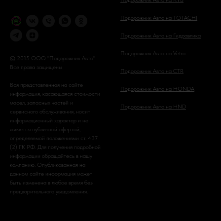
Подорожник Авто на TOTACHI
Подорожник Авто на Гидравлика
Подорожник Авто на Vetro
© 2015 ООО "Подорожник Авто"
Все права защищены
Подорожник Авто на CTR
Вся представленная на сайте
Подорожник Авто на HONDA
информация, касающаяся стоимости
масел, запасных частей и
Подорожник Авто на HND
сервисного обслуживания, носит
информационный характер и не
является публичной офертой,
определяемой положениями ст. 437
(2) ГК РФ. Для получения подробной
информации обращайтесь в нашу
компанию. Опубликованная на
данном сайте информация может
быть изменена в любое время без
предварительного уведомления.