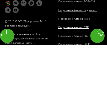
Подорожник Авто на TOTACHI
Подорожник Авто на Гидравлика
Подорожник Авто на Vetro
© 2015 ООО "Подорожник Авто"
Все права защищены
Подорожник Авто на CTR
Вся представленная на сайте
Подорожник Авто на HONDA
информация, касающаяся стоимости
масел, запасных частей и
Подорожник Авто на HND
сервисного обслуживания, носит
информационный характер и не
является публичной офертой,
определяемой положениями ст. 437
(2) ГК РФ. Для получения подробной
информации обращайтесь в нашу
компанию. Опубликованная на
данном сайте информация может
быть изменена в любое время без
предварительного уведомления.
8 495 120 40 23
Подорожник Авто в Яндекс Дзен