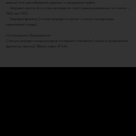
важный этап для избежания коррозии и замерзания трубок.
· Заправка маслом (в систему доливается строго рекомендованный тип масла —
PAG или ПАГ).
· Заправка фреоном (точная заправка по весам с учетом температуры
окружающей среды).
Используемое оборудование:
Станция заправки кондиционеров последнего поколения (точность дозирования
фреона до грамма). Фреон марки R134a