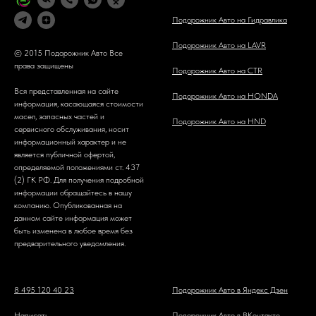
Подорожник Авто на Гидравлика
Подорожник Авто на LAVR
© 2015 Подорожник Авто Все
права защищены
Подорожник Авто на CTR
Вся представленная на сайте
Подорожник Авто на HONDA
информация, касающаяся стоимости
масел, запасных частей и
Подорожник Авто на HND
сервисного обслуживания, носит
информационный характер и не
является публичной офертой,
определяемой положениями ст. 437
(2) ГК РФ. Для получения подробной
информации обращайтесь в нашу
компанию. Опубликованная на
данном сайте информация может
быть изменена в любое время без
предварительного уведомления.
8 495 120 40 23
Подорожник Авто в Яндекс Дзен
Написать
Подорожник Авто в ВКонтакте