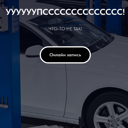
УУУУУУПСССССССССССССС!
ЧТО-ТО НЕ ТАК!
Онлайн запись