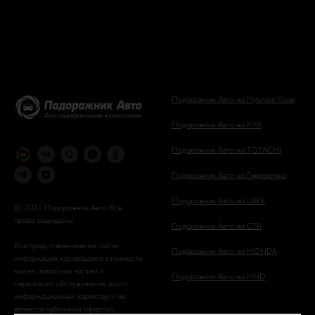
Подорожник Авто на Hyundai Xteer
Подорожник Авто на KYB
Подорожник Авто на TOTACHI
Подорожник Авто на Гидравлика
Подорожник Авто на LAVR
© 2015 Подорожник Авто Все
права защищены
Подорожник Авто на CTR
Вся представленная на сайте
Подорожник Авто на HONDA
информация, касающаяся стоимости
масел, запасных частей и
Подорожник Авто на HND
сервисного обслуживания, носит
информационный характер и не
является публичной офертой,