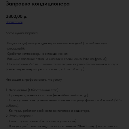
Заправка кондиционера
3800,00
р.
Записаться
Когда нужна заправка:
· Воздух из дефлекторов дует недостаточно холодный (теплый или чуть
прохладный);
· Сработал компрессор, но охлаждения нет;
· Видимые масляные пятна на шлангах и соединениях (утечка фреона);
· Прошло более 2-3 лет с момента последней заправки (естественная потеря
фреона через микропоры составляет до 15-20% в год).
Что входит в профессиональную услугу:
1. Диагностика (Обязательный этап):
· Проверка давления в системе (низкий/высокий контур).
· Поиск утечек электронным течеискателем или ультрафиолетовой лампой (УФ-
добавка).
· Контроль работоспособности вентилятора и радиатора.
2. Этапы заправки:
· Слив старого фреона (экологичная утилизация).
· Вакуумация (откачка воздуха и влаги в течение 20–40 минут) — критически