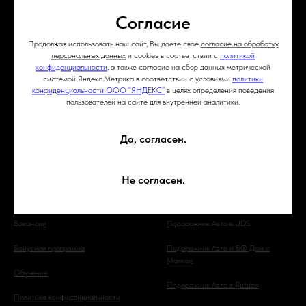
определяемой положениями ст. 437
Согласие
(2) ГК РФ. Для получения подробной
информации обращайтесь в нашу
компанию. Опубликованная на
Продолжая использовать наш сайт, Вы даете свое
согласие на обработку
данном сайте информация может
персональных данных
и cookies в соответствии с
политикой
конфиденциальности
, а также согласие на сбор данных метрической
быть изменена в любое время без
системой Яндекс.Метрика в соответствии с условиями
политики
предварительного уведомления.
конфиденциальности ООО “ЯНДЕКС”
в целях определения поведения
пользователей на сайте для внутренней аналитики.
8 495 120 40 23
Подорожник Авто в Яндекс Дзен
Да, согласен.
Написать
Подорожник Авто в ВКонтакте
Оставить отзыв
Подорожник Авто в Одноклассниках
Не согласен.
Схема проезда
Подорожник Авто в Telegram
Вакансии
Подорожник Авто в UDS
Бонусная программа
Подорожник Авто и БФ Дом с
Маяком
Обучение
Подорожник Авто в Rutube
Политика конфиденциальности