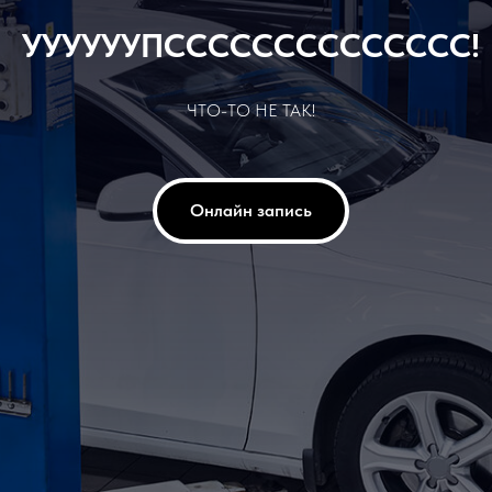
УУУУУУПСССССССССССССС!
ЧТО-ТО НЕ ТАК!
Онлайн запись