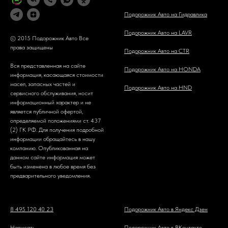
Подорожник Авто на Гидравлика
Подорожник Авто на LAVR
© 2015 Подорожник Авто Все
права защищены
Подорожник Авто на CTR
Вся представленная на сайте
Подорожник Авто на HONDA
информация, касающаяся стоимости
масел, запасных частей и
Подорожник Авто на HND
сервисного обслуживания, носит
информационный характер и не
является публичной офертой,
определяемой положениями ст. 437
(2) ГК РФ. Для получения подробной
информации обращайтесь в нашу
компанию. Опубликованная на
данном сайте информация может
быть изменена в любое время без
предварительного уведомления.
8 495 120 40 23
Подорожник Авто в Яндекс Дзен
Написать
Подорожник Авто в ВКонтакте