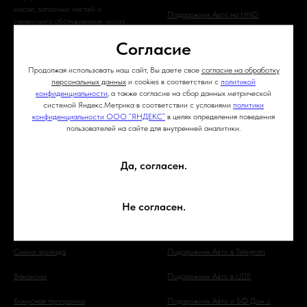
масел, запасных частей и
Подорожник Авто на HND
сервисного обслуживания, носит
информационный характер и не
Согласие
является публичной офертой,
определяемой положениями ст. 437
Продолжая использовать наш сайт, Вы даете свое
согласие на обработку
(2) ГК РФ. Для получения подробной
персональных данных
и cookies в соответствии с
политикой
информации обращайтесь в нашу
конфиденциальности
, а также согласие на сбор данных метрической
компанию. Опубликованная на
системой Яндекс.Метрика в соответствии с условиями
политики
данном сайте информация может
конфиденциальности ООО “ЯНДЕКС”
в целях определения поведения
быть изменена в любое время без
пользователей на сайте для внутренней аналитики.
предварительного уведомления.
Да, согласен.
8 495 120 40 23
Подорожник Авто в Яндекс Дзен
Написать
Подорожник Авто в ВКонтакте
Не согласен.
Оставить отзыв
Подорожник Авто в Одноклассниках
Схема проезда
Подорожник Авто в Telegram
Вакансии
Подорожник Авто в UDS
Бонусная программа
Подорожник Авто и БФ Дом с