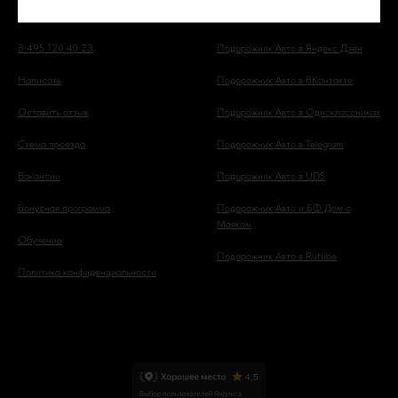
8 495 120 40 23
Подорожник Авто в Яндекс Дзен
Написать
Подорожник Авто в ВКонтакте
Оставить отзыв
Подорожник Авто в Одноклассниках
Схема проезда
Подорожник Авто в Telegram
Вакансии
Подорожник Авто в UDS
Бонусная программа
Подорожник Авто и БФ Дом с
Маяком
Обучение
Подорожник Авто в Rutube
Политика конфиденциальности