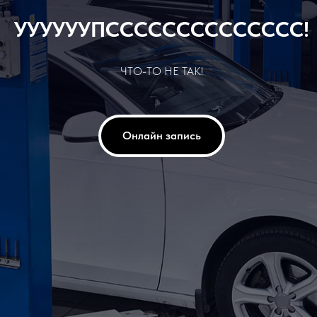
УУУУУУПСССССССССССССС!
ЧТО-ТО НЕ ТАК!
Онлайн запись