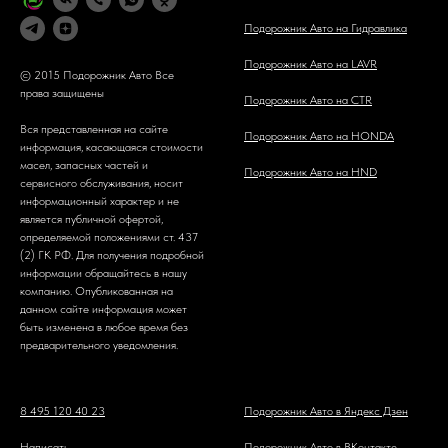
Подорожник Авто на Гидравлика
Подорожник Авто на LAVR
© 2015 Подорожник Авто Все
права защищены
Подорожник Авто на CTR
Вся представленная на сайте
Подорожник Авто на HONDA
информация, касающаяся стоимости
масел, запасных частей и
Подорожник Авто на HND
сервисного обслуживания, носит
информационный характер и не
является публичной офертой,
определяемой положениями ст. 437
(2) ГК РФ. Для получения подробной
информации обращайтесь в нашу
компанию. Опубликованная на
данном сайте информация может
быть изменена в любое время без
предварительного уведомления.
8 495 120 40 23
Подорожник Авто в Яндекс Дзен
Написать
Подорожник Авто в ВКонтакте