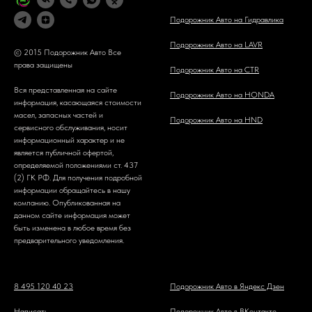
Подорожник Авто на Гидравлика
Подорожник Авто на LAVR
© 2015 Подорожник Авто Все
права защищены
Подорожник Авто на CTR
Вся представленная на сайте
Подорожник Авто на HONDA
информация, касающаяся стоимости
масел, запасных частей и
Подорожник Авто на HND
сервисного обслуживания, носит
информационный характер и не
является публичной офертой,
определяемой положениями ст. 437
(2) ГК РФ. Для получения подробной
информации обращайтесь в нашу
компанию. Опубликованная на
данном сайте информация может
быть изменена в любое время без
предварительного уведомления.
8 495 120 40 23
Подорожник Авто в Яндекс Дзен
Написать
Подорожник Авто в ВКонтакте