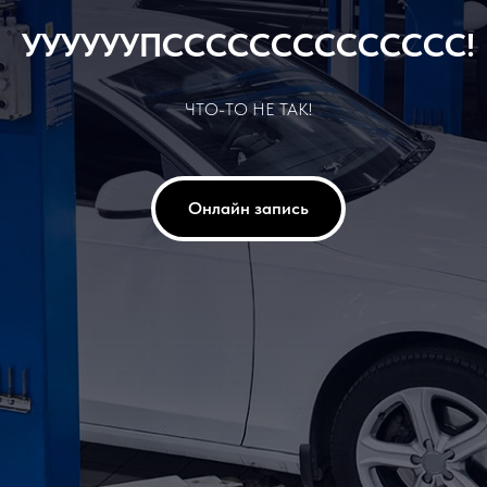
УУУУУУПСССССССССССССС!
ЧТО-ТО НЕ ТАК!
Онлайн запись