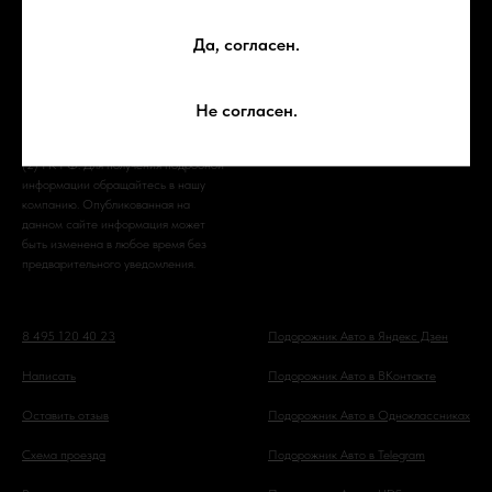
Вся представленная на сайте
Подорожник Авто на HONDA
Да, согласен.
информация, касающаяся стоимости
масел, запасных частей и
Подорожник Авто на HND
сервисного обслуживания, носит
информационный характер и не
Не согласен.
является публичной офертой,
определяемой положениями ст. 437
(2) ГК РФ. Для получения подробной
информации обращайтесь в нашу
компанию. Опубликованная на
данном сайте информация может
быть изменена в любое время без
предварительного уведомления.
8 495 120 40 23
Подорожник Авто в Яндекс Дзен
Написать
Подорожник Авто в ВКонтакте
Оставить отзыв
Подорожник Авто в Одноклассниках
Схема проезда
Подорожник Авто в Telegram