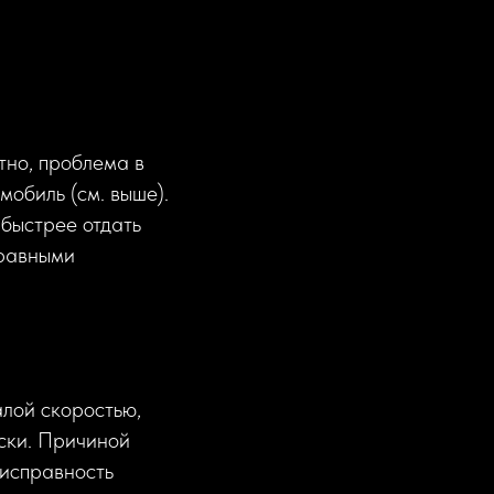
ятно, проблема в
мобиль (см. выше).
 быстрее отдать
правными
алой скоростью,
ески. Причиной
еисправность