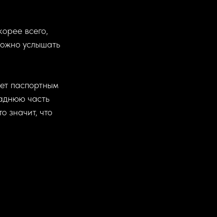
корее всего,
можно услышать
ует паспортным
заднюю часть
о значит, что